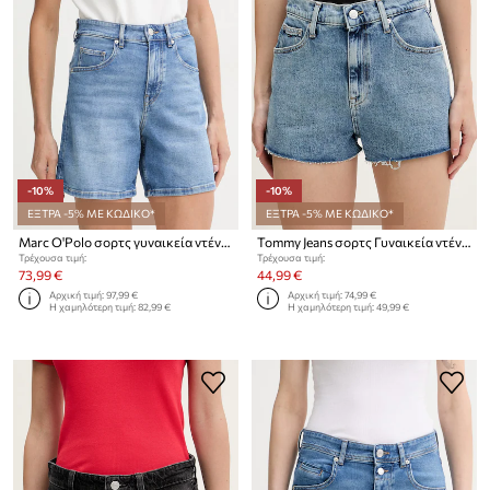
-10%
-10%
ΕΞΤΡΑ -5% ΜΕ ΚΩΔΙΚΟ*
ΕΞΤΡΑ -5% ΜΕ ΚΩΔΙΚΟ*
Marc O'Polo σορτς γυναικεία ντένιμ
Tommy Jeans σορτς Γυναικεία ντένιμ
Τρέχουσα τιμή:
Τρέχουσα τιμή:
73,99 €
44,99 €
Αρχική τιμή:
97,99 €
Αρχική τιμή:
74,99 €
Η χαμηλότερη τιμή:
82,99 €
Η χαμηλότερη τιμή:
49,99 €