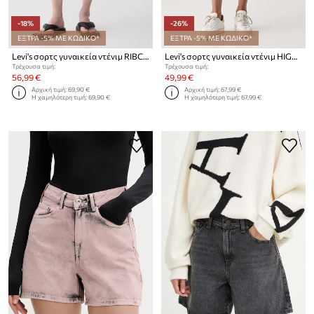
-18%
-26%
ΕΞΤΡΑ -5% ΜΕ ΚΩΔΙΚΟ*
ΕΞΤΡΑ -5% ΜΕ ΚΩΔΙΚΟ*
Levi's σορτς γυναικεία ντένιμ RIBCAGE A-LINE
Levi's σορτς γυναικεία ντένιμ HIGH BAGGY SHORT ACHIEVE EVERYTHING
Τρέχουσα τιμή:
Τρέχουσα τιμή:
56,99 €
49,99 €
Αρχική τιμή:
69,90 €
Αρχική τιμή:
67,99 €
Η χαμηλότερη τιμή:
69,90 €
Η χαμηλότερη τιμή:
67,99 €