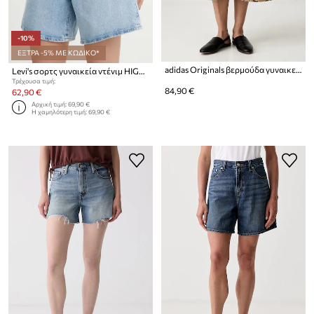
-10%
ΕΞΤΡΑ -5% ΜΕ ΚΩΔΙΚΟ*
adidas Originals βερμούδα γυναικεία ντένιμ
Levi's σορτς γυναικεία ντένιμ HIGH BAGGY SHORT
Τρέχουσα τιμή:
84,90 €
62,90 €
Αρχική τιμή:
69,90 €
Η χαμηλότερη τιμή:
69,90 €