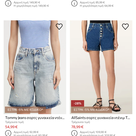
Αρχική τιμή:
149,90 €
Αρχική τιμή:
85,99 €
Η χαμηλότερη τιμή:
149,90 €
Η χαμηλότερη τιμή:
64,99 €
-28%
ΕΞΤΡΑ -5% ΜΕ ΚΩΔΙΚΟ*
ΕΞΤΡΑ -5% ΜΕ ΚΩΔΙΚΟ*
Tommy Jeans σορτς γυναικεία ντένιμ
AllSaints σορτς γυναικεία ντένιμ TAY
Τρέχουσα τιμή:
Τρέχουσα τιμή:
54,99 €
78,99 €
Αρχική τιμή:
92,99 €
Αρχική τιμή:
109,90 €
Η χαμηλότερη τιμή:
60,99 €
Η χαμηλότερη τιμή:
109,90 €