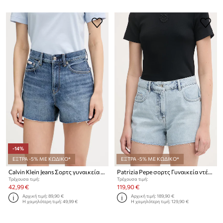
-14%
ΕΞΤΡΑ -5% ΜΕ ΚΩΔΙΚΟ*
ΕΞΤΡΑ -5% ΜΕ ΚΩΔΙΚΟ*
Calvin Klein Jeans Σορτς γυναικεία ντένιμ
Patrizia Pepe σορτς Γυναικεία ντένιμ
Τρέχουσα τιμή:
Τρέχουσα τιμή:
42,99 €
119,90 €
Αρχική τιμή:
89,90 €
Αρχική τιμή:
189,90 €
Η χαμηλότερη τιμή:
49,99 €
Η χαμηλότερη τιμή:
129,90 €