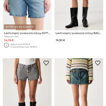
ΕΞΤΡΑ -5% ΜΕ ΚΩΔΙΚΟ*
Levi's σορτς γυναικεία ντένιμ 501® MID THIGH
Levi's σορτς γυναικεία ντένιμ BAGGY DAD
Τρέχουσα τιμή:
54,99 €
74,90 €
Αρχική τιμή:
67,90 €
Η χαμηλότερη τιμή:
56,99 €