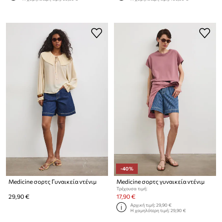
-40%
Medicine σορτς Γυναικεία ντένιμ
Medicine σορτς γυναικεία ντένιμ
Τρέχουσα τιμή:
29,90 €
17,90 €
Αρχική τιμή:
29,90 €
Η χαμηλότερη τιμή:
29,90 €