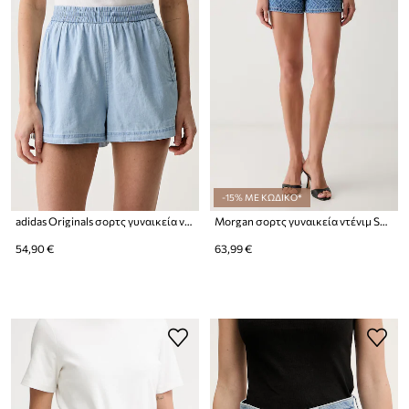
-15% ΜΕ ΚΩΔΙΚΟ*
adidas Originals σορτς γυναικεία ντένιμ
Morgan σορτς γυναικεία ντένιμ SHOCHAM
54,90 €
63,99 €