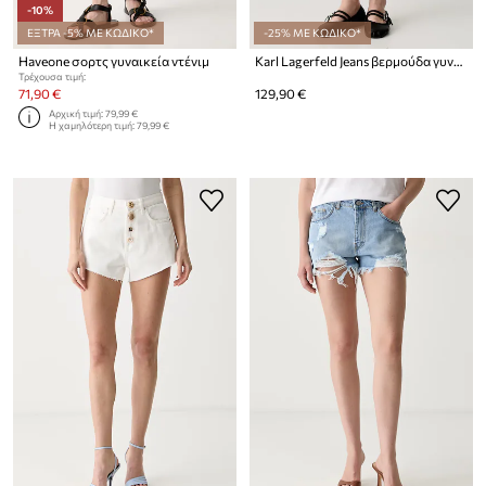
-10%
ΕΞΤΡΑ -5% ΜΕ ΚΩΔΙΚΟ*
-25% ΜΕ ΚΩΔΙΚΟ*
Haveone σορτς γυναικεία ντένιμ
Karl Lagerfeld Jeans βερμούδα γυναικεία ντένιμ
Τρέχουσα τιμή:
71,90 €
129,90 €
Αρχική τιμή:
79,99 €
Η χαμηλότερη τιμή:
79,99 €