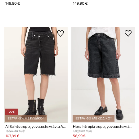
149,90 €
149,90 €
-27%
ΕΞΤΡΑ -5% ΜΕ ΚΩΔΙΚΟ*
ΕΞΤΡΑ -5% ΜΕ ΚΩΔΙΚΟ*
AllSaints σορτς γυναικεία ντένιμ AKI
Hoss Intropia σορτς γυναικεία ντένιμ
Τρέχουσα τιμή:
Τρέχουσα τιμή:
107,99 €
58,99 €