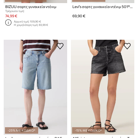
BIZUU σορτς γυναικεία ντένιμ
Levi's σορτς γυναικεία ντένιμ 501® MID THIGH
Τρέχουσα τιμή:
74,99 €
69,90 €
Αρχική τιμή:
109,90 €
Η χαμηλότερη τιμή:
83,99 €
-25% ΜΕ ΚΩΔΙΚΟ*
-15% ΜΕ ΚΩΔΙΚΟ*