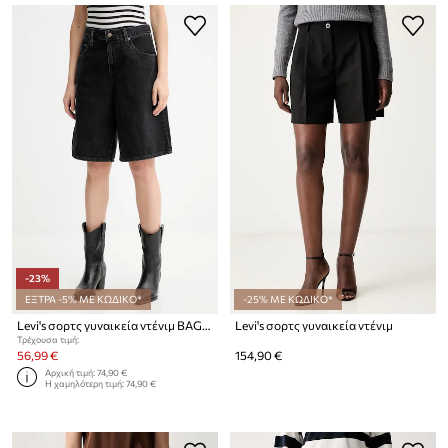
-23%
ΕΞΤΡΑ -5% ΜΕ ΚΩΔΙΚΟ*
-25% ΜΕ ΚΩΔΙΚΟ*
Levi's σορτς γυναικεία ντένιμ BAGGY DAD
Levi's σορτς γυναικεία ντένιμ
Τρέχουσα τιμή:
56,99 €
154,90 €
Αρχική τιμή:
74,90 €
Η χαμηλότερη τιμή:
74,90 €