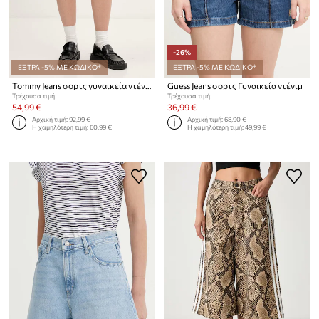
-26%
ΕΞΤΡΑ -5% ΜΕ ΚΩΔΙΚΟ*
ΕΞΤΡΑ -5% ΜΕ ΚΩΔΙΚΟ*
Tommy Jeans σορτς γυναικεία ντένιμ
Guess Jeans σορτς Γυναικεία ντένιμ
Τρέχουσα τιμή:
Τρέχουσα τιμή:
54,99 €
36,99 €
Αρχική τιμή:
92,99 €
Αρχική τιμή:
68,90 €
Η χαμηλότερη τιμή:
60,99 €
Η χαμηλότερη τιμή:
49,99 €