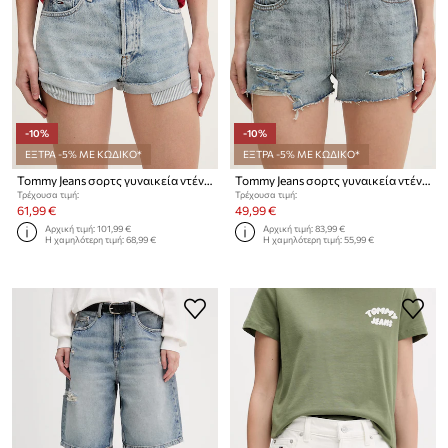
-10%
-10%
ΕΞΤΡΑ -5% ΜΕ ΚΩΔΙΚΟ*
ΕΞΤΡΑ -5% ΜΕ ΚΩΔΙΚΟ*
Tommy Jeans σορτς γυναικεία ντένιμ
Tommy Jeans σορτς γυναικεία ντένιμ
Τρέχουσα τιμή:
Τρέχουσα τιμή:
61,99 €
49,99 €
Αρχική τιμή:
101,99 €
Αρχική τιμή:
83,99 €
Η χαμηλότερη τιμή:
68,99 €
Η χαμηλότερη τιμή:
55,99 €