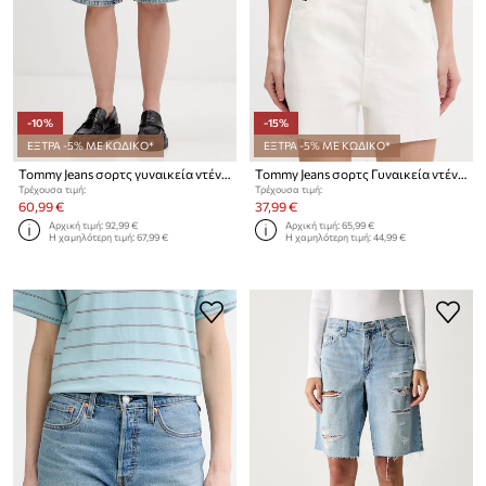
-10%
-15%
ΕΞΤΡΑ -5% ΜΕ ΚΩΔΙΚΟ*
ΕΞΤΡΑ -5% ΜΕ ΚΩΔΙΚΟ*
Tommy Jeans σορτς γυναικεία ντένιμ
Tommy Jeans σορτς Γυναικεία ντένιμ
Τρέχουσα τιμή:
Τρέχουσα τιμή:
60,99 €
37,99 €
Αρχική τιμή:
92,99 €
Αρχική τιμή:
65,99 €
Η χαμηλότερη τιμή:
67,99 €
Η χαμηλότερη τιμή:
44,99 €