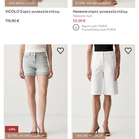
-15% ΜΕ ΚΩΔΙΚΟ*
ΕΞΤΡΑ -5% ΜΕ ΚΩΔΙΚΟ*
ViCOLO Σορτς γυναικεία ντένιμ
Haveone σορτς γυναικεία ντένιμ
Τρέχουσα τιμή:
119,90 €
55,99 €
Αρχική τιμή:
79,99 €
Η χαμηλότερη τιμή:
61,99 €
-24%
ΕΞΤΡΑ -5% ΜΕ ΚΩΔΙΚΟ*
-15% ΜΕ ΚΩΔΙΚΟ*