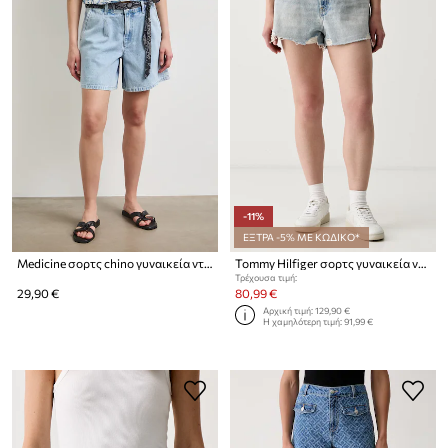
-11%
ΕΞΤΡΑ -5% ΜΕ ΚΩΔΙΚΟ*
Medicine σορτς chino γυναικεία ντένιμ
Tommy Hilfiger σορτς γυναικεία ντένιμ
Τρέχουσα τιμή:
29,90 €
80,99 €
Αρχική τιμή:
129,90 €
Η χαμηλότερη τιμή:
91,99 €