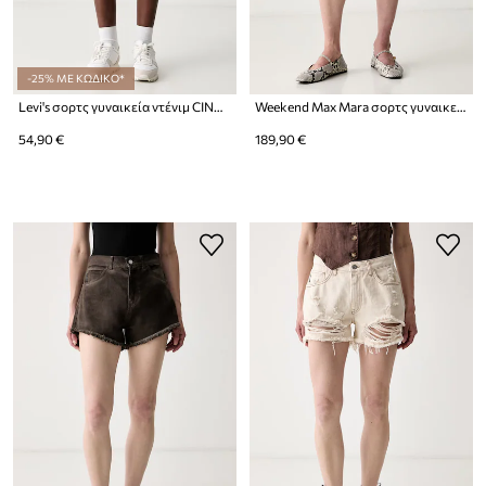
-25% ΜΕ ΚΩΔΙΚΟ*
Levi's σορτς γυναικεία ντένιμ CINCH MID-THIGH
Weekend Max Mara σορτς γυναικεία ντένιμ WKDDONNOLA
54,90 €
189,90 €