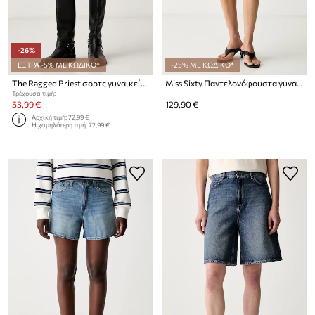
-26%
ΕΞΤΡΑ -5% ΜΕ ΚΩΔΙΚΟ*
-25% ΜΕ ΚΩΔΙΚΟ*
The Ragged Priest σορτς γυναικεία ντένιμ
Miss Sixty Παντελονόφουστα γυναικεία ντένιμ
Τρέχουσα τιμή:
53,99 €
129,90 €
Αρχική τιμή:
72,99 €
Η χαμηλότερη τιμή:
72,99 €