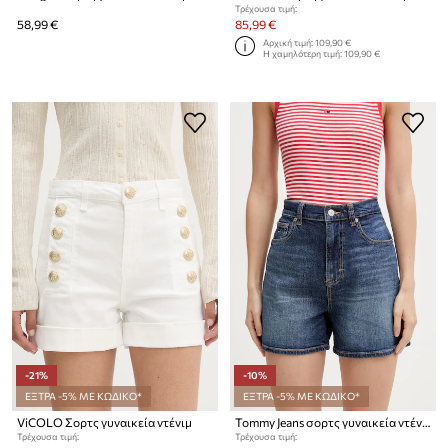
Τρέχουσα τιμή:
58,99 €
85,99 €
Αρχική τιμή:
109,90 €
Η χαμηλότερη τιμή:
109,90 €
-21%
-10%
ΕΞΤΡΑ -5% ΜΕ ΚΩΔΙΚΟ*
ΕΞΤΡΑ -5% ΜΕ ΚΩΔΙΚΟ*
ViCOLO Σορτς γυναικεία ντένιμ
Tommy Jeans σορτς γυναικεία ντένιμ
Τρέχουσα τιμή:
Τρέχουσα τιμή: