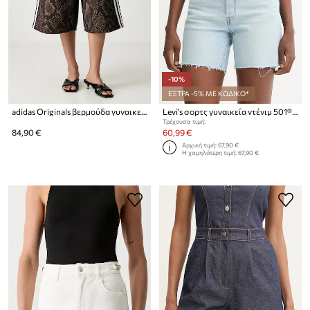
-10%
ΕΞΤΡΑ -5% ΜΕ ΚΩΔΙΚΟ*
adidas Originals βερμούδα γυναικεία ντένιμ
Levi's σορτς γυναικεία ντένιμ 501® MID THIGH
Τρέχουσα τιμή:
84,90 €
60,99 €
Αρχική τιμή:
67,90 €
Η χαμηλότερη τιμή:
67,90 €