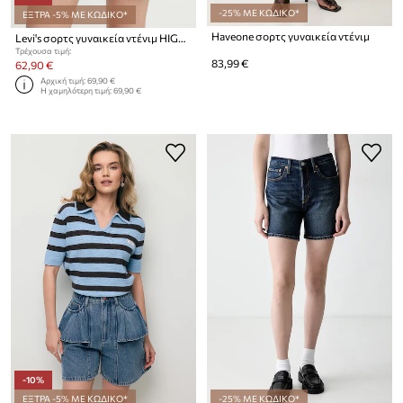
-25% ΜΕ ΚΩΔΙΚΟ*
ΕΞΤΡΑ -5% ΜΕ ΚΩΔΙΚΟ*
Haveone σορτς γυναικεία ντένιμ
Levi's σορτς γυναικεία ντένιμ HIGH BAGGY SHORT
Τρέχουσα τιμή:
83,99 €
62,90 €
Αρχική τιμή:
69,90 €
Η χαμηλότερη τιμή:
69,90 €
-10%
ΕΞΤΡΑ -5% ΜΕ ΚΩΔΙΚΟ*
-25% ΜΕ ΚΩΔΙΚΟ*