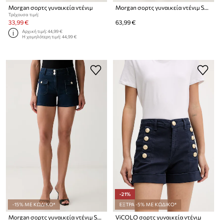
Morgan σορτς γυναικεία ντένιμ
Morgan σορτς γυναικεία ντένιμ SHIRAC
Τρέχουσα τιμή:
33,99 €
63,99 €
Αρχική τιμή:
44,99 €
Η χαμηλότερη τιμή:
44,99 €
-21%
-15% ΜΕ ΚΩΔΙΚΟ*
ΕΞΤΡΑ -5% ΜΕ ΚΩΔΙΚΟ*
Morgan σορτς γυναικεία ντένιμ SHOLEN
ViCOLO σορτς γυναικεία ντένιμ