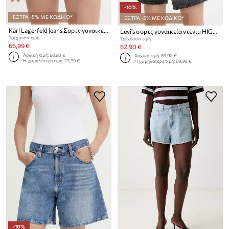
-10%
ΕΞΤΡΑ -5% ΜΕ ΚΩΔΙΚΟ*
ΕΞΤΡΑ -5% ΜΕ ΚΩΔΙΚΟ*
Karl Lagerfeld Jeans Σορτς γυναικεία ντένιμ
Levi's σορτς γυναικεία ντένιμ HIGH BAGGY SHORT
Τρέχουσα τιμή:
Τρέχουσα τιμή:
66,99 €
62,90 €
Αρχική τιμή:
98,90 €
Αρχική τιμή:
69,90 €
Η χαμηλότερη τιμή:
73,99 €
Η χαμηλότερη τιμή:
69,90 €
-10%