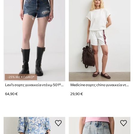
-25% ΜΕ ΚΩΔΙΚΟ*
Levi's σορτς γυναικεία ντένιμ 501® ORIGINAL
Medicine σορτς chino γυναικεία ντένιμ
64,90 €
29,90 €