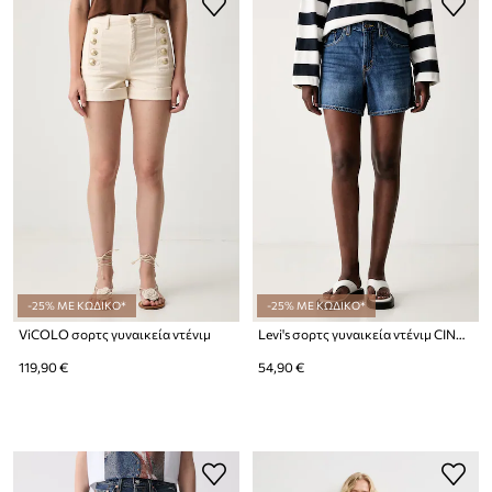
-25% ΜΕ ΚΩΔΙΚΟ*
-25% ΜΕ ΚΩΔΙΚΟ*
ViCOLO σορτς γυναικεία ντένιμ
Levi's σορτς γυναικεία ντένιμ CINCH MID-THIGH
119,90 €
54,90 €