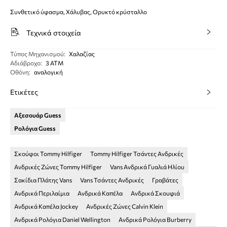
Συνθετικό ύφασμα, Χάλυβας, Ορυκτό κρύσταλλο
Τεχνικά στοιχεία
Τύπος Μηχανισμού
:
Χαλαζίας
Αδιάβροχο
:
3 ΑΤΜ
Οθόνη
:
αναλογική
Ετικέτες
Αξεσουάρ Guess
Ρολόγια Guess
Σκούφοι Tommy Hilfiger
Tommy Hilfiger Τσάντες Ανδρικές
Ανδρικές Ζώνες Tommy Hilfiger
Vans Ανδρικά Γυαλιά Ηλίου
Σακίδια Πλάτης Vans
Vans Τσάντες Ανδρικές
Γραβάτες
Ανδρικά Περιλαίμια
Ανδρικά Καπέλα
Ανδρικά Σκουφιά
Ανδρικά Καπέλα Jockey
Ανδρικές Ζώνες Calvin Klein
Ανδρικά Ρολόγια Daniel Wellington
Ανδρικά Ρολόγια Burberry