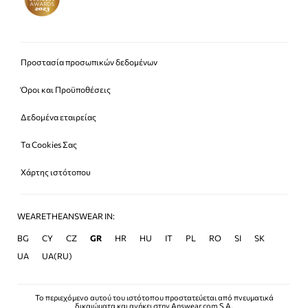
Προστασία προσωπικών δεδομένων
Όροι και Προϋποθέσεις
Δεδομένα εταιρείας
Τα Cookies Σας
Χάρτης ιστότοπου
WEARETHEANSWEAR IN:
BG
CY
CZ
GR
HR
HU
IT
PL
RO
SI
SK
UA
UA(RU)
Το περιεχόμενο αυτού του ιστότοπου προστατεύεται από πνευματικά
δικαιώματα και ανήκει στην Answear.com S.A.