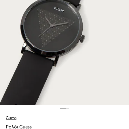
Guess
Ρολόι Guess