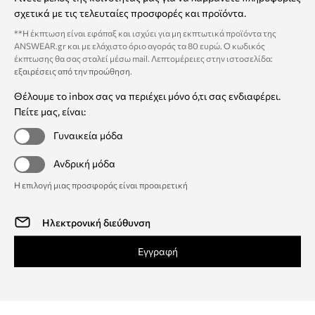
σχετικά με τις τελευταίες προσφορές και προϊόντα.
**Η έκπτωση είναι εφάπαξ και ισχύει για μη εκπτωτικά προϊόντα της
ANSWEAR.gr και με ελάχιστο όριο αγοράς τα 80 ευρώ. Ο κωδικός
έκπτωσης θα σας σταλεί μέσω mail. Λεπτομέρειες στην ιστοσελίδα:
εξαιρέσεις από την προώθηση
.
Θέλουμε το inbox σας να περιέχει μόνο ό,τι σας ενδιαφέρει.
Πείτε μας, είναι:
Γυναικεία μόδα
Ανδρική μόδα
Η επιλογή μιας προσφοράς είναι προαιρετική
Εγγραφή