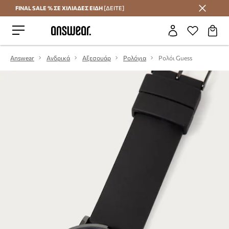
FINAL SALE % ΣΕ ΧΙΛΙΑΔΕΣ ΕΙΔΗ
[ΔΕΙΤΕ]
Εξοικονομήστε με το Answear Club
Answear
Ανδρικά
Αξεσουάρ
Ρολόγια
Ρολόι Guess