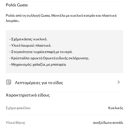
Ρολόι Guess
Ρολόι από τη συλλογή Guess. Μοντέλο με κυκλικό κατράν και πλαστικό
λουράκι.
- Σχήμα κάσας: κυκλικό.
- Υλικό λουριού: πλαστικό.
- Στεγανότητα: τυχαία επαφή με το νερό.
- Κρύσταλλο: ορυκτό Ορυκτό ειδικής σκλήρυνσης.
- Μηχανισμός: χαλαζία, με μπαταρία.
Λεπτομέρειες για το είδος
Χαρακτηριστικά είδους
Σχήμα φακέλου
Κυκλικός
Υλικό θήκης
ανοξείδωτο ατσάλι