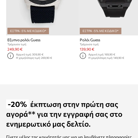
ΕΞΤΡΑ -5% ΜΕ ΚΩΔΙΚΟ*
ΕΞΤΡΑ -5% ΜΕ ΚΩΔΙΚΟ*
Εξυπνο ρολόι Guess
Ρολόι Guess
Τρέχουσα τιμή:
Τρέχουσα τιμή:
249,90 €
139,90 €
Αρχική τιμή:
309,90 €
Αρχική τιμή:
169,90 €
Η χαμηλότερη τιμή:
269,90 €
Η χαμηλότερη τιμή:
149,90 €
-20%
έκπτωση στην πρώτη σας
αγορά** για την εγγραφή σας στο
ενημερωτικό μας δελτίο.
Γίνετε μέλος της κοινότητάς μας για να λαμβάνετε πληροφορίες