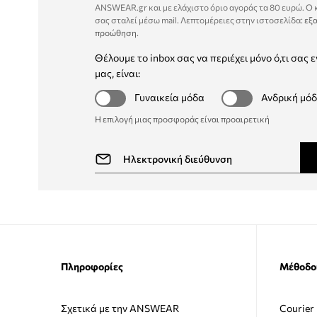
ANSWEAR.gr και με ελάχιστο όριο αγοράς τα 80 ευρώ. Ο
σας σταλεί μέσω mail. Λεπτομέρειες στην ιστοσελίδα:
εξα
προώθηση
.
Θέλουμε το inbox σας να περιέχει μόνο ό,τι σας ε
μας, είναι:
Γυναικεία μόδα
Ανδρική μό
Η επιλογή μιας προσφοράς είναι προαιρετική
Πληροφορίες
Μέθοδο
Σχετικά με την ANSWEAR
Courier