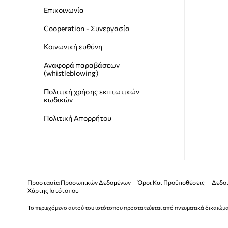
Επικοινωνία
Cooperation - Συνεργασία
Κοινωνική ευθύνη
Αναφορά παραβάσεων
(whistleblowing)
Пολιτική χρήσης εκπτωτικών
κωδικών
Πολιτική Απορρήτου
Προστασία Προσωπικών Δεδομένων
Όροι Και Προϋποθέσεις
Δεδομ
Χάρτης Ιστότοπου
Το περιεχόμενο αυτού του ιστότοπου προστατεύεται από πνευματικά δικαιώμα