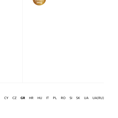
G
CY
CZ
GR
HR
HU
IT
PL
RO
SI
SK
UA
UA(RU)