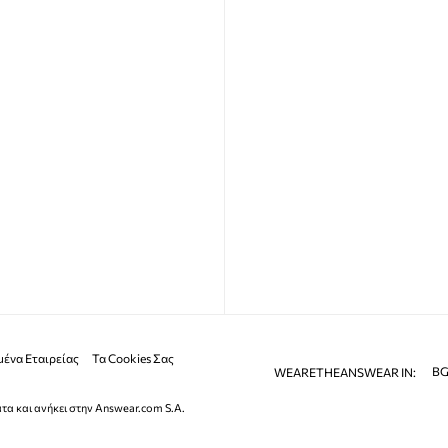
ένα Εταιρείας
Τα Cookies Σας
B
WEARETHEANSWEAR IN:
τα και ανήκει στην Answear.com S.A.