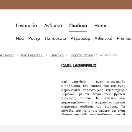
Δωρεάν μεταφορικά από 70 €
Γυναικεία
Ανδρικά
Παιδικά
Home
Νέα
Ρούχα
Παπούτσια
Αξεσουάρ
Αθλητικά
Premiu
Answear
Karl Lagerfeld
Παιδικά
Κοριτσίστικα
Αξεσουάρ
Karl Lagerfeld - ένας εκκεντρικός
εκπρόσωπος του εαυτού του και ένας
δημιουργικά ταλαντούχος καλλιτέχνης.
Σύμφωνα με τα λόγια του, βρίσκει
έμπνευση παντού. Τα μοντέλα του
χαρακτηρίζονται από εκφραστικότητα και
σημαντική αίσθηση του χιούμορ. Τα
μοντέλα του, τα οποία λέγεται ότι είναι
έξυπνα και σέξι, περιλαμβάνουν casual
μπουφάν σε ανοιχτόχρωμα χρώματα και
απαλά πλεκτά.