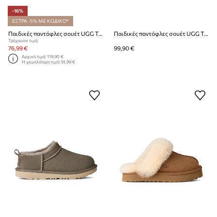
-16%
ΕΞΤΡΑ -5% ΜΕ ΚΩΔΙΚΟ*
Παιδικές παντόφλες σουέτ UGG TAZZ SUN STITCH
Παιδικές παντόφλες σουέτ UGG TASMAN MULE
Τρέχουσα τιμή:
76,99 €
99,90 €
Αρχική τιμή:
119,90 €
Η χαμηλότερη τιμή:
91,99 €