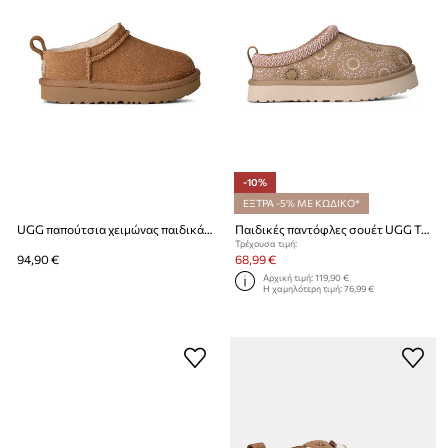
-10%
ΕΞΤΡΑ -5% ΜΕ ΚΩΔΙΚΟ*
UGG παπούτσια χειμώνας παιδικά σουέτ CLASSIC MICRO
Παιδικές παντόφλες σουέτ UGG TAZZ SUN STITCH
Τρέχουσα τιμή:
94,90 €
68,99 €
Αρχική τιμή:
119,90 €
Η χαμηλότερη τιμή:
76,99 €