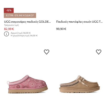
-12%
ΕΞΤΡΑ -5% ΜΕ ΚΩΔΙΚΟ*
UGG σαγιονάρες παιδικές GOLDENGLOW CANVAS CLOG
Παιδικές παντόφλες σουέτ UGG TASMAN MULE
Τρέχουσα τιμή:
82,99 €
99,90 €
Αρχική τιμή:
94,90 €
Η χαμηλότερη τιμή:
94,90 €