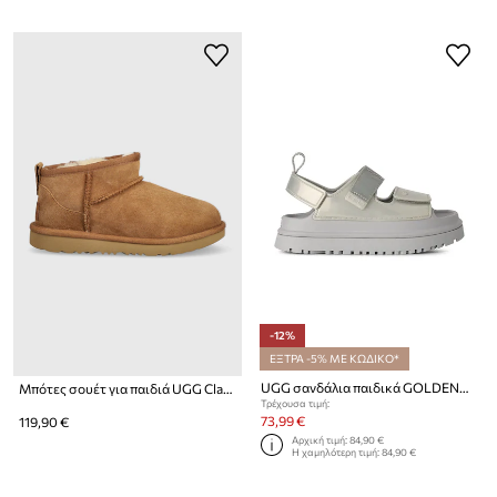
-12%
ΕΞΤΡΑ -5% ΜΕ ΚΩΔΙΚΟ*
UGG σανδάλια παιδικά GOLDENGLOW GLOSSY SPARKLES
Μπότες σουέτ για παιδιά UGG Classic Ultra Mini
Τρέχουσα τιμή:
73,99 €
119,90 €
Αρχική τιμή:
84,90 €
Η χαμηλότερη τιμή:
84,90 €