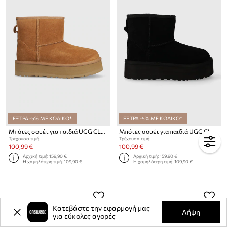
ΕΞΤΡΑ -5% ΜΕ ΚΩΔΙΚΟ*
ΕΞΤΡΑ -5% ΜΕ ΚΩΔΙΚΟ*
Μπότες σουέτ για παιδιά UGG CLASSIC MINI PLATFORM
Μπότες σουέτ για παιδιά UGG CLASSIC MINI PLATFORM
Τρέχουσα τιμή:
Τρέχουσα τιμή:
100,99 €
100,99 €
Αρχική τιμή:
159,90 €
Αρχική τιμή:
159,90 €
Η χαμηλότερη τιμή:
109,90 €
Η χαμηλότερη τιμή:
109,90 €
Κατεβάστε την εφαρμογή μας
Λήψη
για εύκολες αγορές