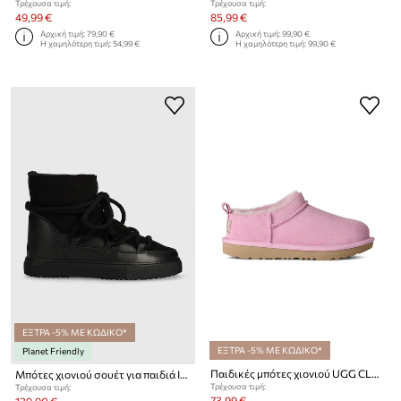
Τρέχουσα τιμή:
Τρέχουσα τιμή:
49,99 €
85,99 €
Αρχική τιμή:
79,90 €
Αρχική τιμή:
99,90 €
Η χαμηλότερη τιμή:
54,99 €
Η χαμηλότερη τιμή:
99,90 €
ΕΞΤΡΑ -5% ΜΕ ΚΩΔΙΚΟ*
ΕΞΤΡΑ -5% ΜΕ ΚΩΔΙΚΟ*
Planet Friendly
Παιδικές μπότες χιονιού UGG CLASSIC MICRO
Μπότες χιονιού σουέτ για παιδιά Inuikii
Τρέχουσα τιμή:
Τρέχουσα τιμή:
73,99 €