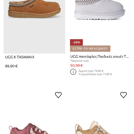
-29%
ΕΞΤΡΑ -5% ΜΕ ΚΩΔΙΚΟ*
UGG παντόφλες Παιδικές σουέτ T TASMAN II
UGG K TASMAN II
Τρέχουσα τιμή:
50,99 €
89,90 €
Αρχική τιμή:
79,90 €
Η χαμηλότερη τιμή:
71,90 €