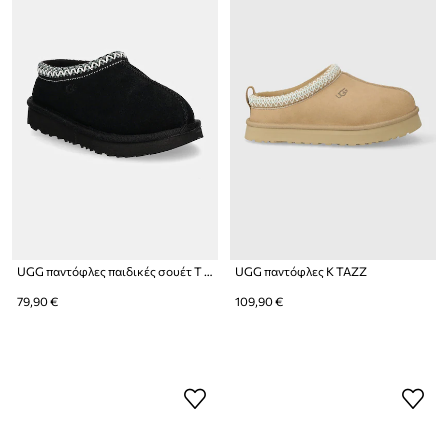
UGG παντόφλες παιδικές σουέτ T TASMAN II
UGG παντόφλες K TAZZ
79,90 €
109,90 €