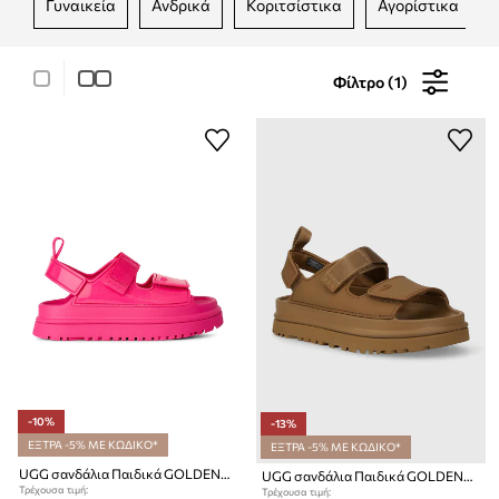
γυναικεία
ανδρικά
κοριτσίστικα
αγορίστικα
Φίλτρο (1)
-10%
-13%
ΕΞΤΡΑ -5% ΜΕ ΚΩΔΙΚΟ*
ΕΞΤΡΑ -5% ΜΕ ΚΩΔΙΚΟ*
UGG σανδάλια Παιδικά GOLDENGLOW GLOSSY SPARKLES
UGG σανδάλια Παιδικά GOLDENGLOW
Τρέχουσα τιμή:
Τρέχουσα τιμή: