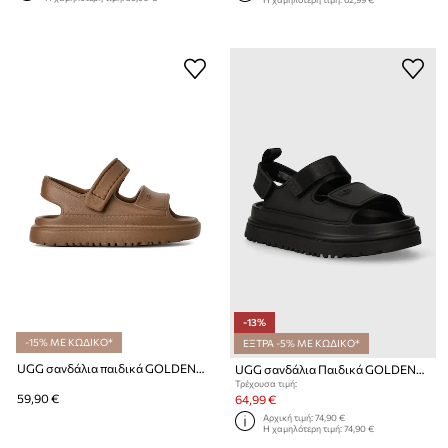
-13%
-15% ΜΕ ΚΩΔΙΚΟ*
ΕΞΤΡΑ -5% ΜΕ ΚΩΔΙΚΟ*
UGG σανδάλια παιδικά GOLDENGLOW
UGG σανδάλια Παιδικά GOLDENGLOW
Τρέχουσα τιμή:
59,90 €
64,99 €
Αρχική τιμή:
74,90 €
Η χαμηλότερη τιμή:
74,90 €