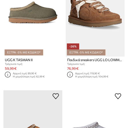
-26%
ΕΞΤΡΑ -5% ΜΕ ΚΩΔΙΚΟ*
ΕΞΤΡΑ -5% ΜΕ ΚΩΔΙΚΟ*
UGG K TASMAN II
Παιδικά sneakers UGG LO LOWMEL
Τρέχουσα τιμή:
Τρέχουσα τιμή:
59,99 €
76,99 €
Αρχική τιμή:
89,90 €
Αρχική τιμή:
119,90 €
Η χαμηλότερη τιμή:
62,99 €
Η χαμηλότερη τιμή:
104,99 €