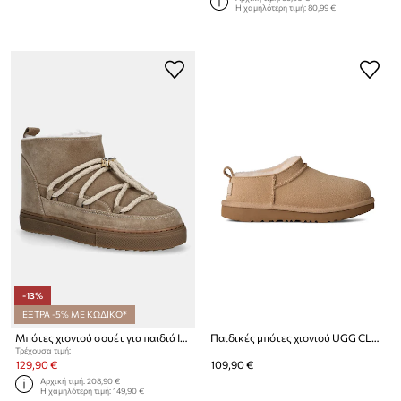
Η χαμηλότερη τιμή:
80,99 €
-13%
ΕΞΤΡΑ -5% ΜΕ ΚΩΔΙΚΟ*
Μπότες χιονιού σουέτ για παιδιά Inuikii CLASSIC LOW
Παιδικές μπότες χιονιού UGG CLASSIC MICRO
Τρέχουσα τιμή:
129,90 €
109,90 €
Αρχική τιμή:
208,90 €
Η χαμηλότερη τιμή:
149,90 €