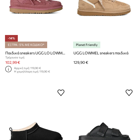
-14%
ΕΞΤΡΑ -5% ΜΕ ΚΩΔΙΚΟ*
Planet Friendly
Παιδικά sneakers UGG LO LOWMEL
UGG LOWMEL sneakers παιδικά
Τρέχουσα τιμή:
102,99 €
129,90 €
Αρχική τιμή:
119,90 €
Η χαμηλότερη τιμή:
119,90 €