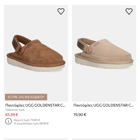
ΕΞΤΡΑ -5% ΜΕ ΚΩΔΙΚΟ*
Παντόφλες UGG GOLDENSTAR CLOG
Παντόφλες UGG GOLDENSTAR CLOG
Τρέχουσα τιμή:
65,99 €
79,90 €
Αρχική τιμή:
79,90 €
Η χαμηλότερη τιμή:
68,99 €