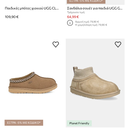
ΕΞΤΡΑ -5% ΜΕ ΚΩΔΙΚΟ*
Παιδικές μπότες χιονιού UGG CLASSIC MICRO
Σανδάλια σουέτ για παιδιά UGG GOLDENSTAR
Τρέχουσα τιμή:
109,90 €
64,99 €
Αρχική τιμή:
79,90 €
Η χαμηλότερη τιμή:
79,90 €
ΕΞΤΡΑ -5% ΜΕ ΚΩΔΙΚΟ*
Planet Friendly