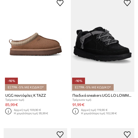
-10%
-10%
ΕΞΤΡΑ -5% ΜΕ ΚΩΔΙΚΟ*
ΕΞΤΡΑ -5% ΜΕ ΚΩΔΙΚΟ*
UGG παντόφλες K TAZZ
Παιδικά sneakers UGG LO LOWMEL
Τρέχουσα τιμή:
Τρέχουσα τιμή:
85,99 €
91,99 €
Αρχική τιμή:
109,90 €
Αρχική τιμή:
119,90 €
Η χαμηλότερη τιμή:
95,99 €
Η χαμηλότερη τιμή:
102,99 €