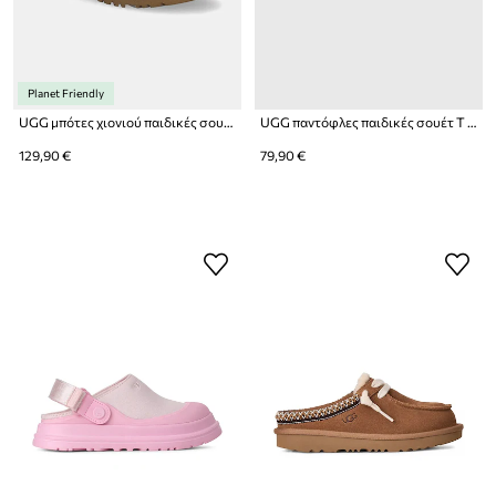
Planet Friendly
UGG μπότες χιονιού παιδικές σουέτ CLASSIC ULTRA MINPLATFORM
UGG παντόφλες παιδικές σουέτ T TASMAN II
129,90 €
79,90 €