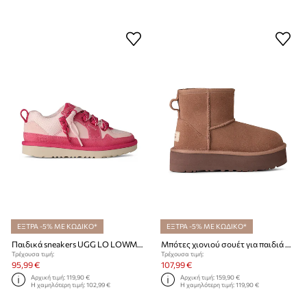
ΕΞΤΡΑ -5% ΜΕ ΚΩΔΙΚΟ*
ΕΞΤΡΑ -5% ΜΕ ΚΩΔΙΚΟ*
Παιδικά sneakers UGG LO LOWMEL
Μπότες χιονιού σουέτ για παιδιά UGG CLASSIC MINI PLATFORM
Τρέχουσα τιμή:
Τρέχουσα τιμή:
95,99 €
107,99 €
Αρχική τιμή:
119,90 €
Αρχική τιμή:
159,90 €
Η χαμηλότερη τιμή:
102,99 €
Η χαμηλότερη τιμή:
119,90 €