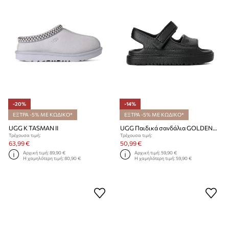
-20%
-14%
ΕΞΤΡΑ -5% ΜΕ ΚΩΔΙΚΟ*
ΕΞΤΡΑ -5% ΜΕ ΚΩΔΙΚΟ*
UGG K TASMAN II
UGG Παιδικά σανδάλια GOLDENGLOW
Τρέχουσα τιμή:
Τρέχουσα τιμή:
63,99 €
50,99 €
Αρχική τιμή:
89,90 €
Αρχική τιμή:
59,90 €
Η χαμηλότερη τιμή:
80,90 €
Η χαμηλότερη τιμή:
59,90 €