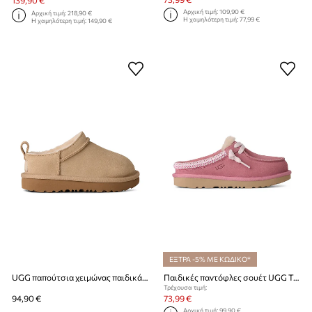
139,90 €
Αρχική τιμή:
109,90 €
Αρχική τιμή:
218,90 €
Η χαμηλότερη τιμή:
77,99 €
Η χαμηλότερη τιμή:
149,90 €
ΕΞΤΡΑ -5% ΜΕ ΚΩΔΙΚΟ*
UGG παπούτσια χειμώνας παιδικά σουέτ CLASSIC MICRO
Παιδικές παντόφλες σουέτ UGG TASMAN MULE
Τρέχουσα τιμή:
94,90 €
73,99 €
Αρχική τιμή:
99,90 €