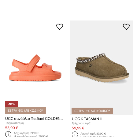
-10%
ΕΞΤΡΑ -5% ΜΕ ΚΩΔΙΚΟ*
ΕΞΤΡΑ -5% ΜΕ ΚΩΔΙΚΟ*
UGG σανδάλια Παιδικά GOLDENGLOW
UGG K TASMAN II
Τρέχουσα τιμή:
Τρέχουσα τιμή:
53,90 €
59,99 €
Αρχική τιμή:
59,90 €
Αρχική τιμή:
89,90 €
Η χαμηλότερη τιμή:
59,90 €
Η χαμηλότερη τιμή:
62,99 €