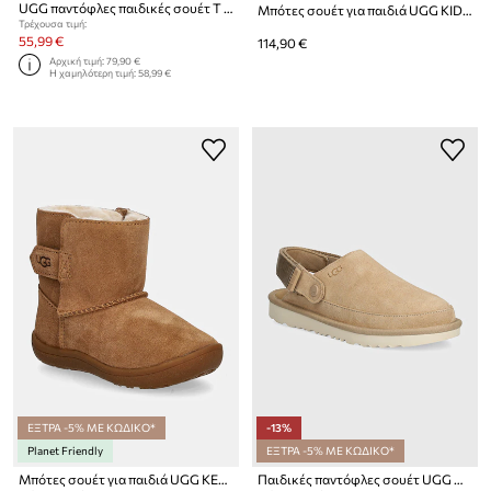
UGG παντόφλες παιδικές σουέτ T TASMAN II
Μπότες σουέτ για παιδιά UGG KIDS' CLASSIC ULTRA STRETCH CUFF
Τρέχουσα τιμή:
55,99 €
114,90 €
Αρχική τιμή:
79,90 €
Η χαμηλότερη τιμή:
58,99 €
ΕΞΤΡΑ -5% ΜΕ ΚΩΔΙΚΟ*
-13%
Planet Friendly
ΕΞΤΡΑ -5% ΜΕ ΚΩΔΙΚΟ*
Μπότες σουέτ για παιδιά UGG KEELAN II
Παιδικές παντόφλες σουέτ UGG GOLDENSTAR CLOG