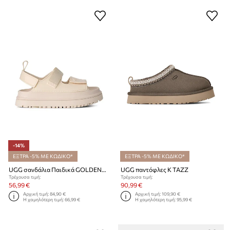
-14%
ΕΞΤΡΑ -5% ΜΕ ΚΩΔΙΚΟ*
ΕΞΤΡΑ -5% ΜΕ ΚΩΔΙΚΟ*
UGG σανδάλια Παιδικά GOLDENGLOW GLOSSY SPARKLES
UGG παντόφλες K TAZZ
Τρέχουσα τιμή:
Τρέχουσα τιμή:
56,99 €
90,99 €
Αρχική τιμή:
84,90 €
Αρχική τιμή:
109,90 €
Η χαμηλότερη τιμή:
66,99 €
Η χαμηλότερη τιμή:
95,99 €